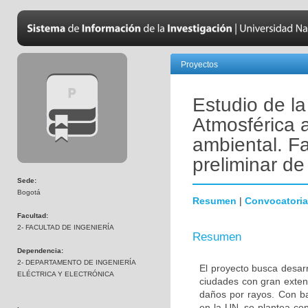
Proyectos
Estudio de la
Atmosférica a
ambiental. Fa
preliminar d
Sede:
Bogotá
Resumen
|
Convocatoria
Facultad:
2- FACULTAD DE INGENIERÍA
Resumen
Dependencia:
2- DEPARTAMENTO DE INGENIERÍA
El proyecto busca desarr
ELÉCTRICA Y ELECTRÓNICA
ciudades con gran exten
daños por rayos. Con ba
en la UN, se plantea co