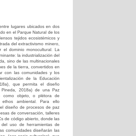
 entre lugares ubicados en dos
ado en el Parque Natural de los
densos tejidos ecosistémicos y
trada del extractivismo minero,
or el dominio monocultural. La
nante: la industrialización del
da, sino de las multinacionales
es de la tierra, convertidos en
zar con las comunidades y los
ientalización de la Educación
8a), que permita el diseño
a, Pineda, 2018a) de una Paz
no como objeto, o plétora de
ethos ambiental. Para ello
 el diseño de procesos de paz
mesas de conversación, talleres
Cs de código abierto, donde las
r del uso de herramientas de
 las comunidades diseñarán las