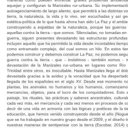
maneras como pueden enfrentar graves problemas ambientales
aquejan y configuran la Manizales rur-urbana. Su implementaci
autoagenciamiento de largo aliento, que permitirá a las distintas v
tierra, la naturaleza, la vida y lo vivo, ser escuchadas y así g
estética-política de lo que hasta ahora han sido La Paz y el amb
construyendo a espaldas de la naturaleza, porque las guerras
aquellas contra la tierra - que somos. Silenciadas, no tomadas en
guerra, siguen presentes devastando las estructuras profundas
incluyen aquello que ha permitido la vida desde incontables tiempo
como entramado complejo, del cual somos un hilo. En estos ti
podemos construir y debemos construir La Paz, no podemos segui
guerra contra la tierra - que - insistimos - también somos -
devastación de la Manizales rur-urbana en lugares como Río B
Trinidad entre otros, es inocultable. Hasta Manizales llega el d
devastada gracias a la avidez y la voracidad que ha despertado
llegada de los españoles en el siglo XV. Desde ese momento no 
plantas, los animales no humanos y los humanos, comenzamos
mercancías, objetos, para el lucro de los conquistadores. Esto 
paisaje, los rituales, las prácticas y saberes ancestrales, cultura
cada vez más, en mercancía y cada vez menos en procesos de con
decir de una vida en armonía con las lógicas y poéticas de la ti
educación, que hemos venido construyendo desde el año (Noguera
que se ha trabajado en nuestro grupo desde el 2009, y el diseño t
nuestras maneras de sentipensar con la tierra (Escobar, 2014