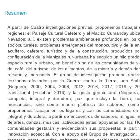
Resumen
A partir de Cuatro investigaciones previas, proponemos trabajar
regiones: el Paisaje Cultural Cafetero y el Macizo Cumanday ubic
Nevados; allí, existen problemas ambientales profundos en los 
socioculturales, problemas emergentes del monocultivo y de la en
acuífero, cafetero, turístico y de la construcción, producidos p
configuración de la Manizales rur-urbana ha seguido un hilo predomi
espacio rural y urbano, en beneficio no de las comunidades de vi
del café, del turismo, de los alimentos, de la minería y demás don
recurso y mercancía. El grupo de investigación propone reali
territorios afectados por la Guerra contra la Tierra, una Amb
(Noguera, 2000, 2004, 2008, 2012, 2016, 2017, 2018 y 201
transicional (Escobar, 2016) y la gesta geo-cultural (Noguer
completa, integral y duradera, paz que incluye la Tierra, 
mercancías, sino como madre pletórica de saberes; como 
proponemos trabajar en los lugares y con las comunidades, en
integral y duradera, a partir de encuentros de saberes, mingas, 
de artes, danzas, músicas, actividades éstas, apoyadas por las TI
comunidades gestarán y evidenciarán sus propuestas a parti
innovación ecosocial. Con el apoyo del Grupo de Investigación,