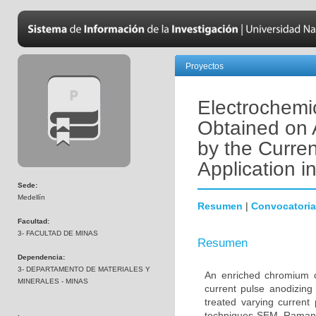
Proyectos
Electrochemi
Obtained on 
by the Curren
Application i
Sede:
Medellín
Resumen
|
Convocatoria
Facultad:
3- FACULTAD DE MINAS
Resumen
Dependencia:
3- DEPARTAMENTO DE MATERIALES Y
An enriched chromium o
MINERALES - MINAS
current pulse anodizing
treated varying current
techniques SEM, Raman s