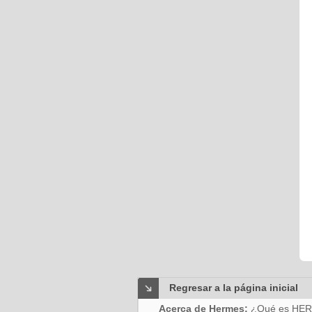
Regresar a la página inicial
Acerca de Hermes:
¿Qué es HE