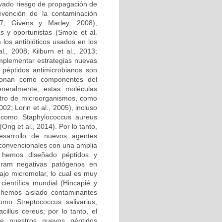
vado riesgo de propagación de
evención de la contaminación
07; Givens y Marley, 2008),
 y oportunistas (Smole et al.
 los antibióticos usados en los
l., 2008; Kilburn et al., 2013;
 implementar estrategias nuevas
 péptidos antimicrobianos son
cionan como componentes del
neralmente, estas moléculas
ctro de microorganismos, como
02; Lorin et al., 2005), incluso
s, como Staphylococcus aureus
Ong et al., 2014). Por lo tanto,
esarrollo de nuevos agentes
s convencionales con una amplia
e hemos diseñado péptidos y
 Gram negativas patógenos en
jo micromolar, lo cual es muy
científica mundial (Hincapié y
e hemos aislado contaminantes
mo Streptococcus salivarius,
illus cereus; por lo tanto, el
de nuestros nuevos péptidos