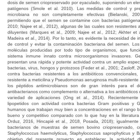
dosis de semen criopreservado por eyaculado, suponiendo un ele
patógenos (Smole et al. 2010). Las medidas de control y pr
microbiana no son completamente efectivas (Bielanski, 20
permitiendo que el semen se contamine con bacterias patógenas
2010; Najee et al., 2012), algunas de las cuales son resistentes a
diluyentes (Marques et al., 2009; Najee et al., 2012; Akhter et a
Madeira et al., 2014). Por lo tanto, es evidente la necesidad de
de control y evitar la contaminación bacteriana del semen. Los
moléculas producidas por todo tipo de organismos, que fun
sistema inmune innato contra microorganismos invasores. Ge
presentan una rápida y potente actividad contra un amplio espe
bacterias, virus, hongos y protozoos (Feder et al., 2001; Zasloff, 20
contra bacterias resistentes a los antibióticos convencionale
resistente a meticilina y Pseudomonas aeruginosa multi-resistente (
los péptidos antimicrobianos son de gran interés para el d
antibacterianos como complemento o alternativa a los antibiótico
variedad de aplicaciones (Ong et al., 2014). Recientement
lipopetidos con actividad contra bacterias Gram positivas y
humanos que trabajan muy bien a concentraciones en el rango ba
bueno y competitivo comparado con lo que hay en la literatura 
Orduz, 2016, Hincapié et al., 2018, Posada, 2018); igualment
bacterianos de muestras de semen bovino criopreservado, co
Staphylococcus haemolyticus, Staphylococcus saprophyticus y Bac
objetivo del presente proyecto es establecer la actividad 