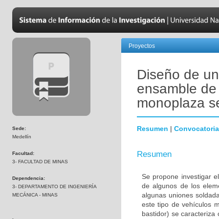
Proyectos
Diseño de un
ensamble de 
monoplaza se
Resumen
|
Convocatoria
Sede:
Medellín
Resumen
Facultad:
3- FACULTAD DE MINAS
Se propone investigar e
Dependencia:
de algunos de los elem
3- DEPARTAMENTO DE INGENIERÍA
algunas uniones soldadas
MECÁNICA - MINAS
este tipo de vehículos m
bastidor) se caracteriza