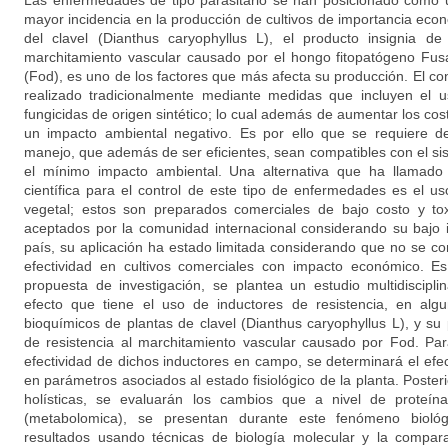
Las enfermedades de tipo parasitario se han posicionado como u
mayor incidencia en la producción de cultivos de importancia eco
del clavel (Dianthus caryophyllus L), el producto insignia de 
marchitamiento vascular causado por el hongo fitopatógeno Fusa
(Fod), es uno de los factores que más afecta su producción. El c
realizado tradicionalmente mediante medidas que incluyen el 
fungicidas de origen sintético; lo cual además de aumentar los co
un impacto ambiental negativo. Es por ello que se requiere d
manejo, que además de ser eficientes, sean compatibles con el si
el mínimo impacto ambiental. Una alternativa que ha llamado
científica para el control de este tipo de enfermedades es el us
vegetal; estos son preparados comerciales de bajo costo y to
aceptados por la comunidad internacional considerando su bajo 
país, su aplicación ha estado limitada considerando que no se c
efectividad en cultivos comerciales con impacto económico. E
propuesta de investigación, se plantea un estudio multidiscipl
efecto que tiene el uso de inductores de resistencia, en algu
bioquímicos de plantas de clavel (Dianthus caryophyllus L), y su
de resistencia al marchitamiento vascular causado por Fod. Par
efectividad de dichos inductores en campo, se determinará el efe
en parámetros asociados al estado fisiológico de la planta. Post
holísticas, se evaluarán los cambios que a nivel de proteína
(metabolomica), se presentan durante este fenómeno biológ
resultados usando técnicas de biología molecular y la compara