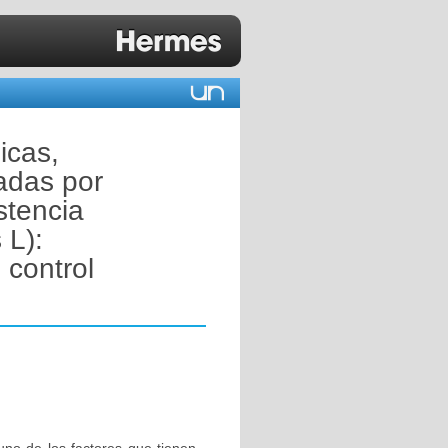
icas,
nadas por
stencia
 L):
 control