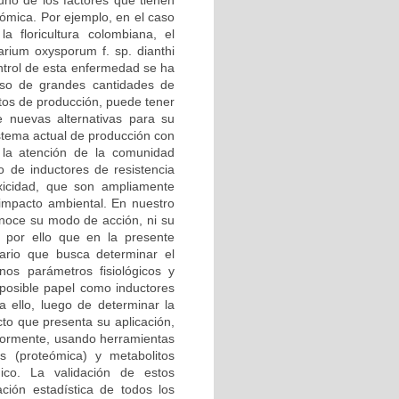
no de los factores que tienen
nómica. Por ejemplo, en el caso
la floricultura colombiana, el
rium oxysporum f. sp. dianthi
ontrol de esta enfermedad se ha
uso de grandes cantidades de
stos de producción, puede tener
e nuevas alternativas para su
stema actual de producción con
 la atención de la comunidad
o de inductores de resistencia
xicidad, que son ampliamente
impacto ambiental. En nuestro
onoce su modo de acción, ni su
s por ello que en la presente
inario que busca determinar el
nos parámetros fisiológicos y
 posible papel como inductores
a ello, luego de determinar la
cto que presenta su aplicación,
eriormente, usando herramientas
s (proteómica) y metabolitos
ico. La validación de estos
ción estadística de todos los