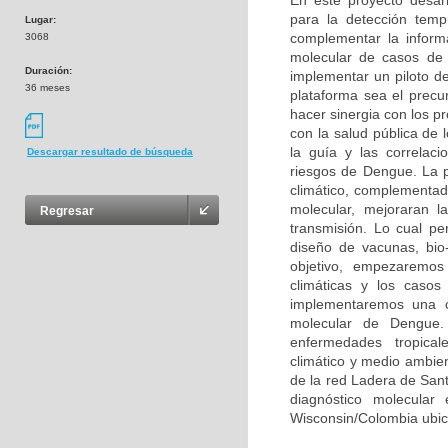
En este proyecto desarr
para la detección temp
Lugar:
complementar la informa
3068
molecular de casos de 
Duración:
implementar un piloto d
36 meses
plataforma sea el precu
hacer sinergia con los p
con la salud pública de 
la guía y las correlaci
Descargar resultado de búsqueda
riesgos de Dengue. La p
climático, complementa
molecular, mejoraran la
Regresar
transmisión. Lo cual per
diseño de vacunas, bio
objetivo, empezaremos 
climáticas y los casos
implementaremos una cl
molecular de Dengue. 
enfermedades tropical
climático y medio ambie
de la red Ladera de San
diagnóstico molecular
Wisconsin/Colombia ubic