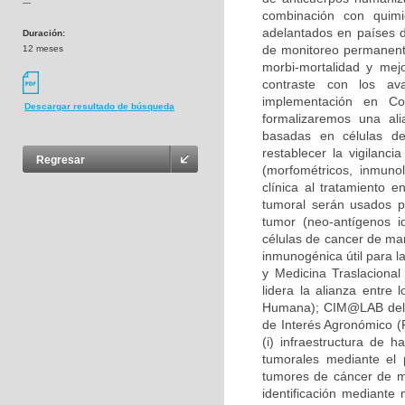
---
combinación con quimio
adelantados en países d
Duración:
de monitoreo permanente
12 meses
morbi-mortalidad y mej
contraste con los av
implementación en Co
Descargar resultado de búsqueda
formalizaremos una ali
basadas en células den
restablecer la vigilanci
Regresar
(morfométricos, inmunol
clínica al tratamiento
tumoral serán usados pa
tumor (neo-antígenos i
células de cancer de mam
inmunogénica útil para l
y Medicina Traslacional
lidera la alianza entre 
Humana); CIM@LAB del i
de Interés Agronómico (F
(i) infraestructura de 
tumorales mediante el 
tumores de cáncer de ma
identificación mediante 