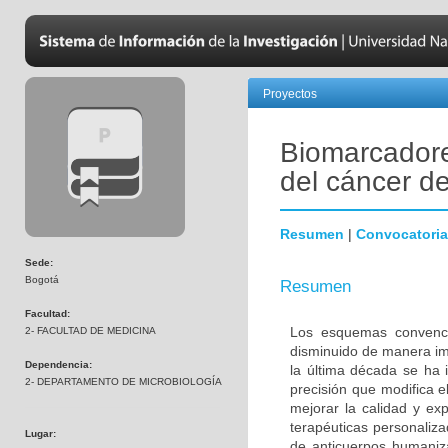
Proyectos
Biomarcadore
del cáncer 
Resumen
|
Convocatoria
Sede:
Bogotá
Resumen
Facultad:
Los esquemas convenci
2- FACULTAD DE MEDICINA
disminuido de manera im
Dependencia:
la última década se ha 
2- DEPARTAMENTO DE MICROBIOLOGÍA
precisión que modifica e
mejorar la calidad y ex
terapéuticas personalizad
Lugar:
de anticuerpos humaniza