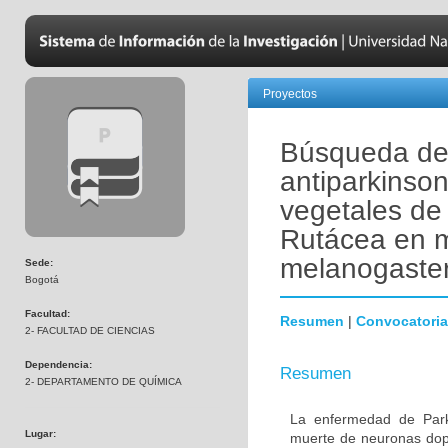
Proyectos
Búsqueda de 
antiparkinson
vegetales de 
Rutácea en m
melanogaster 
Sede:
Bogotá
Facultad:
Resumen
|
Convocatoria
2- FACULTAD DE CIENCIAS
Dependencia:
Resumen
2- DEPARTAMENTO DE QUÍMICA
La enfermedad de Park
Lugar:
muerte de neuronas dopa