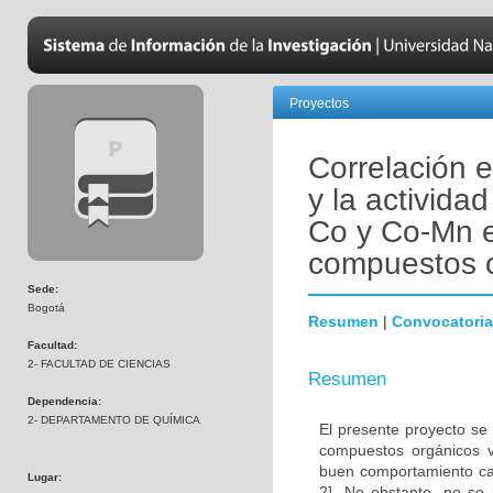
Proyectos
Correlación e
y la activida
Co y Co-Mn e
compuestos o
Sede:
Bogotá
Resumen
|
Convocatoria
Facultad:
2- FACULTAD DE CIENCIAS
Resumen
Dependencia:
2- DEPARTAMENTO DE QUÍMICA
El presente proyecto se 
compuestos orgánicos v
buen comportamiento cat
Lugar:
2]. No obstante, no se 