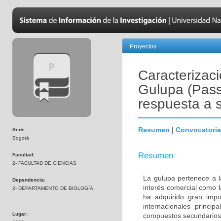
Proyectos
Caracterizaci
Gulupa (Passi
respuesta a 
Resumen
|
Convocatoria
Sede:
Bogotá
Resumen
Facultad:
2- FACULTAD DE CIENCIAS
La gulupa pertenece a la
Dependencia:
interés comercial como l
2- DEPARTAMENTO DE BIOLOGÍA
ha adquirido gran imp
internacionales princi
Lugar:
compuestos secundarios c