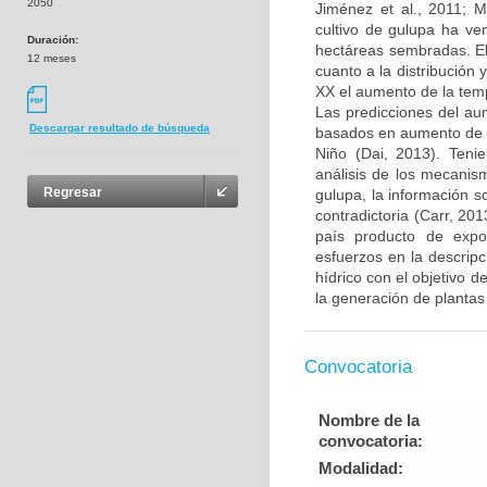
2050
Jiménez et al., 2011;
cultivo de gulupa ha ve
Duración:
hectáreas sembradas. El
12 meses
cuanto a la distribución
XX el aumento de la temp
Las predicciones del au
Descargar resultado de búsqueda
basados en aumento de g
Niño (Dai, 2013). Teni
análisis de los mecanism
Regresar
gulupa, la información s
contradictoria (Carr, 20
país producto de expor
esfuerzos en la descrip
hídrico con el objetivo 
la generación de plantas
Convocatoria
Nombre de la
convocatoria:
Modalidad: