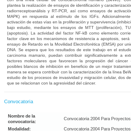
plantea la realización de ensayos de identificación y caracterizaci
radiorreceptoanálisis y RT-PCR, así como ensayos de activació
MAPK) en respuesta al estímulo de los IGFs. Adicionalmente
activación de estas vías en la proliferación y supervivencia (inhibic
bajo estudio, mediante los ensayos de MTT (proliferación), T
(apoptosis). La actividad del factor NF-kB como elemento corri
factor clave en los mecanismos de resistencia a apoptosis, ser
ensayo de Retardo en la Movilidad Electroforética (EMSA) por un
DNA. Se espera que los resultados de este trabajo en el estudi
carcinoma mamario, puedan contribuir significativamente a ex
factores moleculares que favorecen la progresión del cáncer 
posibles blancos de inhibición en beneficio de un mejor tratamie
manera se espera contribuir con la caracterización de la línea B
estudio de los procesos de invasividad y migración celular, dos 
que se relacionan con la agresividad del cáncer.
Convocatoria
Nombre de la
Convocatoria 2004 Para Proyectos 
convocatoria:
Modalidad:
Convocatoria 2004 Para Proyectos 