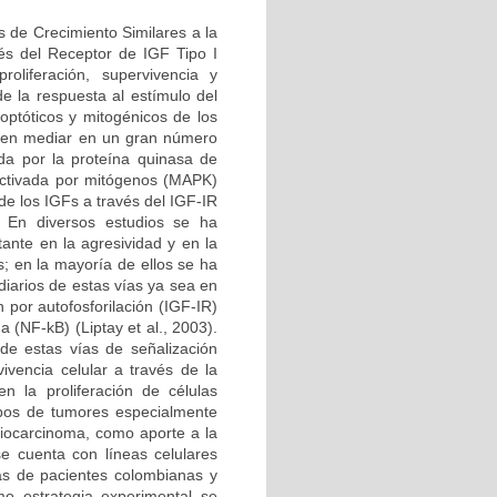
s de Crecimiento Similares a la
vés del Receptor de IGF Tipo I
oliferación, supervivencia y
de la respuesta al estímulo del
optóticos y mitogénicos de los
ecen mediar en un gran número
ada por la proteína quinasa de
a activada por mitógenos (MAPK)
de los IGFs a través del IGF-IR
). En diversos estudios se ha
ante en la agresividad y en la
s; en la mayoría de ellos se ha
diarios de estas vías ya sea en
n por autofosforilación (IGF-IR)
a (NF-kB) (Liptay et al., 2003).
 de estas vías de señalización
ivencia celular a través de la
n la proliferación de células
ipos de tumores especialmente
riocarcinoma, como aporte a la
se cuenta con líneas celulares
s de pacientes colombianas y
o estrategia experimental se