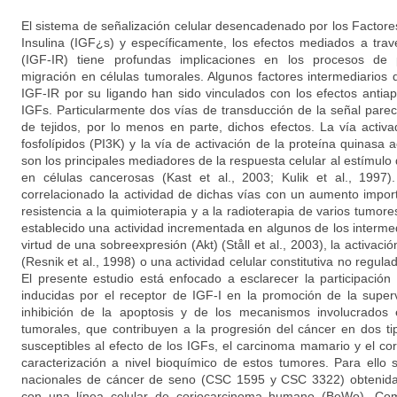
El sistema de señalización celular desencadenado por los Factore
Insulina (IGF¿s) y específicamente, los efectos mediados a tra
(IGF-IR) tiene profundas implicaciones en los procesos de pr
migración en células tumorales. Algunos factores intermediarios 
IGF-IR por su ligando han sido vinculados con los efectos antiap
IGFs. Particularmente dos vías de transducción de la señal par
de tejidos, por lo menos en parte, dichos efectos. La vía activ
fosfolípidos (PI3K) y la vía de activación de la proteína quinas
son los principales mediadores de la respuesta celular al estímulo 
en células cancerosas (Kast et al., 2003; Kulik et al., 1997
correlacionado la actividad de dichas vías con un aumento import
resistencia a la quimioterapia y a la radioterapia de varios tumore
establecido una actividad incrementada en algunos de los interme
virtud de una sobreexpresión (Akt) (Ståll et al., 2003), la activació
(Resnik et al., 1998) o una actividad celular constitutiva no regulad
El presente estudio está enfocado a esclarecer la participación
inducidas por el receptor de IGF-I en la promoción de la superv
inhibición de la apoptosis y de los mecanismos involucrados e
tumorales, que contribuyen a la progresión del cáncer en dos t
susceptibles al efecto de los IGFs, el carcinoma mamario y el co
caracterización a nivel bioquímico de estos tumores. Para ello 
nacionales de cáncer de seno (CSC 1595 y CSC 3322) obtenida
con una línea celular de coriocarcinoma humano (BeWo). Com