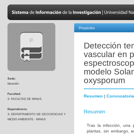
Proyectos
Detección te
vascular en 
espectroscopí
modelo Sola
oxysporum
Sede:
Medellín
Facultad:
Resumen
|
Convocatoria
3- FACULTAD DE MINAS
Dependencia:
Resumen
3- DEPARTAMENTO DE GEOCIENCIAS Y
MEDIO AMBIENTE - MINAS
Tras la infección, una
plantas, sin embargo, 