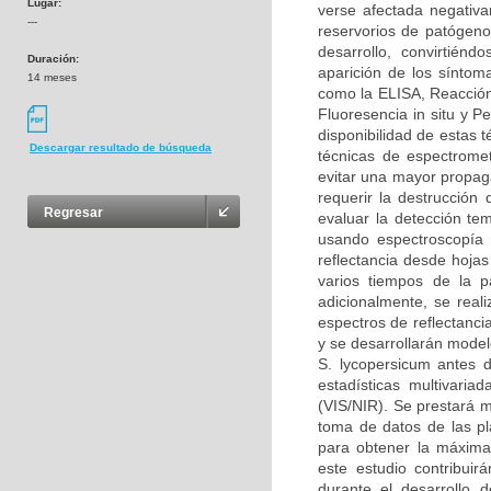
Lugar:
verse afectada negativ
---
reservorios de patógeno
desarrollo, convirtién
Duración:
aparición de los síntom
14 meses
como la ELISA, Reacción
Fluoresencia in situ y P
disponibilidad de estas
Descargar resultado de búsqueda
técnicas de espectromet
evitar una mayor propaga
requerir la destrucción 
Regresar
evaluar la detección t
usando espectroscopía 
reflectancia desde hoja
varios tiempos de la p
adicionalmente, se reali
espectros de reflectanci
y se desarrollarán mode
S. lycopersicum antes d
estadísticas multivaria
(VIS/NIR). Se prestará m
toma de datos de las pl
para obtener la máxima 
este estudio contribui
durante el desarrollo 