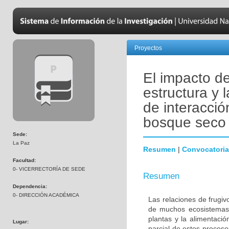
Proyectos
El impacto de
estructura y 
de interacció
bosque seco 
Sede:
La Paz
Resumen
|
Convocatoria
Facultad:
0- VICERRECTORÍA DE SEDE
Resumen
Dependencia:
0- DIRECCIÓN ACADÉMICA
Las relaciones de frugiv
de muchos ecosistemas
plantas y la alimentació
Lugar:
parcial de estos proces