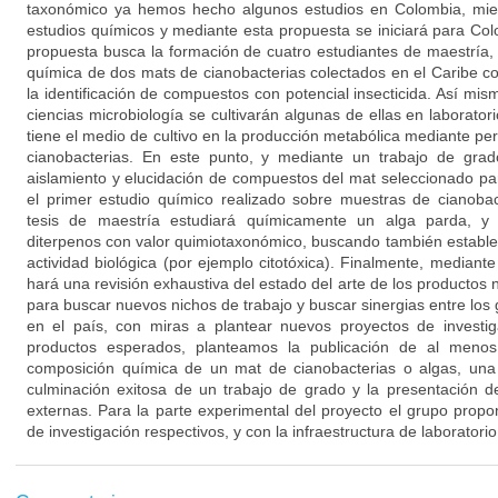
taxonómico ya hemos hecho algunos estudios en Colombia, mie
estudios químicos y mediante esta propuesta se iniciará para Col
propuesta busca la formación de cuatro estudiantes de maestría, 
química de dos mats de cianobacterias colectados en el Caribe c
la identificación de compuestos con potencial insecticida. Así mi
ciencias microbiología se cultivarán algunas de ellas en laborator
tiene el medio de cultivo en la producción metabólica mediante pe
cianobacterias. En este punto, y mediante un trabajo de grad
aislamiento y elucidación de compuestos del mat seleccionado para
el primer estudio químico realizado sobre muestras de cianobac
tesis de maestría estudiará químicamente un alga parda, y 
diterpenos con valor quimiotaxonómico, buscando también estable
actividad biológica (por ejemplo citotóxica). Finalmente, mediante
hará una revisión exhaustiva del estado del arte de los productos
para buscar nuevos nichos de trabajo y buscar sinergias entre los
en el país, con miras a plantear nuevos proyectos de investig
productos esperados, planteamos la publicación de al menos
composición química de un mat de cianobacterias o algas, una
culminación exitosa de un trabajo de grado y la presentación d
externas. Para la parte experimental del proyecto el grupo prop
de investigación respectivos, y con la infraestructura de laboratori