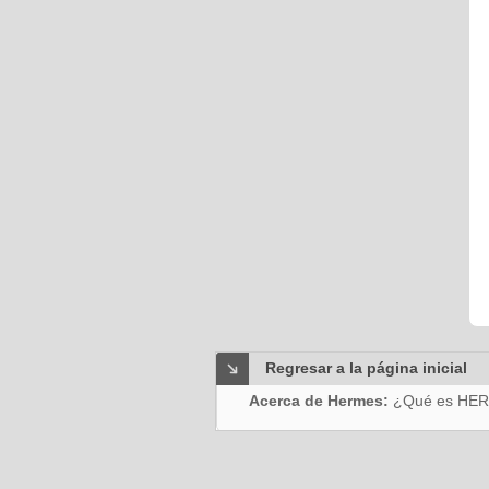
Regresar a la página inicial
Acerca de Hermes:
¿Qué es HE