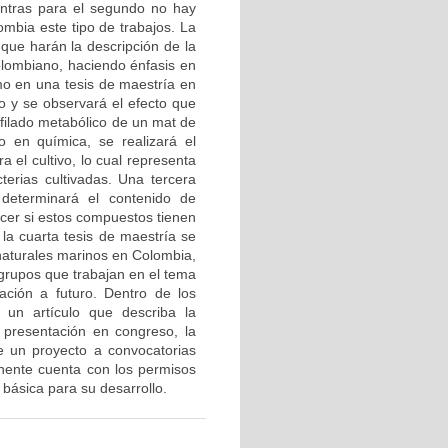
ntras para el segundo no hay
ombia este tipo de trabajos. La
que harán la descripción de la
olombiano, haciendo énfasis en
smo en una tesis de maestría en
io y se observará el efecto que
rfilado metabólico de un mat de
o en química, se realizará el
 el cultivo, lo cual representa
terias cultivadas. Una tercera
determinará el contenido de
cer si estos compuestos tienen
 la cuarta tesis de maestría se
 naturales marinos en Colombia,
 grupos que trabajan en el tema
ación a futuro. Dentro de los
 un artículo que describa la
 presentación en congreso, la
e un proyecto a convocatorias
onente cuenta con los permisos
o básica para su desarrollo.