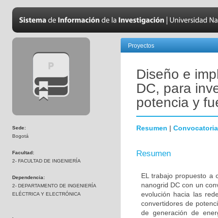
Proyectos
Diseño e imp
DC, para inv
potencia y fu
Resumen
|
Convocatoria
Sede:
Bogotá
Resumen
Facultad:
2- FACULTAD DE INGENIERÍA
EL trabajo propuesto a 
Dependencia:
nanogrid DC con un conv
2- DEPARTAMENTO DE INGENIERÍA
evolución hacia las rede
ELÉCTRICA Y ELECTRÓNICA
convertidores de potenc
de generación de energ