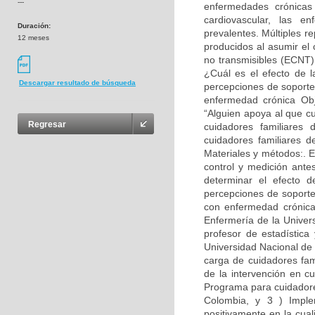
---
enfermedades crónicas
cardiovascular, las e
Duración:
prevalentes. Múltiples re
12 meses
producidos al asumir el
no transmisibles (ECNT),
¿Cuál es el efecto de l
Descargar resultado de búsqueda
percepciones de soporte
enfermedad crónica Obj
“Alguien apoya al que cu
Regresar
cuidadores familiares
cuidadores familiares 
Materiales y métodos:. E
control y medición ant
determinar el efecto d
percepciones de soporte
con enfermedad crónica
Enfermería de la Univer
profesor de estadística
Universidad Nacional de 
carga de cuidadores fam
de la intervención en c
Programa para cuidadore
Colombia, y 3 ) Implem
positivamente en la cual