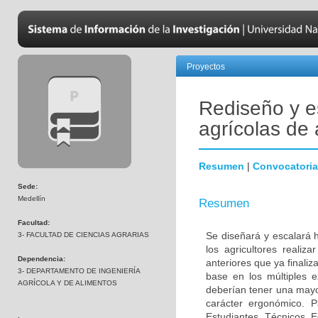
Proyectos
Rediseño y e
agrícolas de
Resumen
|
Convocatoria
Sede:
Medellín
Resumen
Facultad:
Se diseñará y escalará h
3- FACULTAD DE CIENCIAS AGRARIAS
los agricultores realiz
Dependencia:
anteriores que ya finali
3- DEPARTAMENTO DE INGENIERÍA
base en los múltiples 
AGRÍCOLA Y DE ALIMENTOS
deberían tener una mayo
carácter ergonómico. 
Estudiantes, Técnicos, 