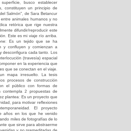
 superficie, busco establecer
s, constituyen un principio de
u del Salmón", de Sara Betancur
ón entre animales humanos y no
ica retórica que rige nuestra
lmente difundir/reproducir este
n. Este es mi viaje río arriba.
one: Es un tejido que se ha
n y confluyen y comienzan a
y desconfigura cada tanto. Los
terlocución (travesía) espacial
componer en la experiencia que
nes que se conectan en el viaje.
n mapa irresuelto. La tesis
los procesos de construcción
con el público con formas de
én contempla 2 propuestas de
ez plantea: Es un proyecto que
nidad, para motivar reflexiones
emporaneidad. El proyecto
e años en los que he venido
ando miles de fotografías de lo
nte que sirve para abstraerme
revenidas y no premeditadas de