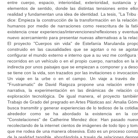
entre cuerpo, espacio, interioridad, exterioridad, sustancia y
elementos de sentido, donde las distintas tensiones entre ello
realidad y fundamentan una idea de identidad. La tesis, "La Trib
dice: Empieza la construcción de la transformación en la relaci
humanos por medio de narraciones como reescritura de la fatíd
existencia crear experiencias/intervenciones/reflexiones y eventua
nuevo acercamiento para presentar nuevas alternativas a la relació
El proyecto "Cuerpos sin vida" de Estefanía Marulanda prop
construido en las causalidades que se agotan o no se agota
configurar el mundo externo e interno que a su vez me configura 
recorridos en un vehículo o en el propio cuerpo, narrados en la in
indirecta por unos paisajes que se empiezan a componer y a des
se tiene con la vida, son trazados por las invitaciones o invocacio
Un viaje en la urbe o en el campo. Un viaje a través de u
"Frustramatic" de David Raigoza propone una relación entre 
narrativa, la experimentación en las dinámicas de relación 
exploración tecnológica. De igual manera, el proyecto tambi
Trabajo de Grado del pregrado en Artes Plásticas así: Amalia Góm
busca transmitir y generar experiencias de lo tedioso de la cotidia
alrededor como se ha abordado la existencia en la cont
"Constelaciones" de Catherine Mendez dice: Han pasado nuev
recolectando de la internet cientos de imágenes de todo tipo y tom
que me rodea de una manera obsesiva. Esto es un proceso consta
de la realidad tangible, abordándola a través de relaciones desp