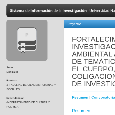
Proyectos
FORTALECI
INVESTIGA
AMBIENTAL 
DE TEMÁTI
EL CUERPO,
Sede:
Manizales
COLIGACION
Facultad:
DE INVESTI
4- FACULTAD DE CIENCIAS HUMANAS Y
SOCIALES
Resumen
|
Convocatoria
Dependencia:
4- DEPARTAMENTO DE CULTURA Y
POLÍTICA
Resumen