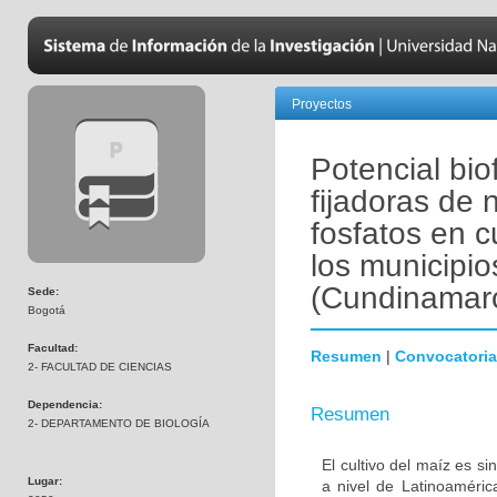
Proyectos
Potencial biof
fijadoras de 
fosfatos en c
los municipi
(Cundinamar
Sede:
Bogotá
Facultad:
Resumen
|
Convocatoria
2- FACULTAD DE CIENCIAS
Dependencia:
Resumen
2- DEPARTAMENTO DE BIOLOGÍA
El cultivo del maíz es s
Lugar:
a nivel de Latinoaméric