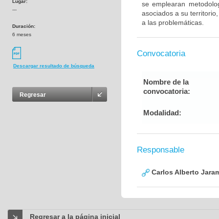
Lugar:
se emplearan metodologí
---
asociados a su territori
a las problemáticas.
Duración:
6 meses
Convocatoria
Descargar resultado de búsqueda
Nombre de la
convocatoria:
Regresar
Modalidad:
Responsable
Carlos Alberto Jaram
Regresar a la página inicial