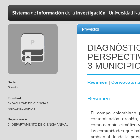
Proyectos
DIAGNÓSTI
PERSPECTI
3 MUNICIPI
Resumen
|
Convocatoria
Sede:
Palmira
Resumen
Facultad:
5- FACULTAD DE CIENCIAS
AGROPECUARIAS
El campo colombiano p
contaminación, erosión,
Dependencia:
como cambio climático y
5- DEPARTAMENTO DE CIENCIA ANIMAL
las comunidades que habi
ambiental desde la pers