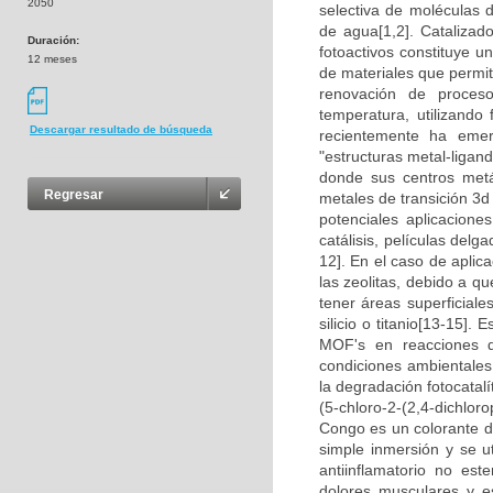
2050
selectiva de moléculas 
de agua[1,2]. Catalizad
Duración:
fotoactivos constituye 
12 meses
de materiales que permita
renovación de proceso
temperatura, utilizando 
Descargar resultado de búsqueda
recientemente ha emer
"estructuras metal-liga
donde sus centros metál
Regresar
metales de transición 3d
potenciales aplicacion
catálisis, películas del
12]. En el caso de apli
las zeolitas, debido a q
tener áreas superficia
silicio o titanio[13-15]. 
MOF's en reacciones 
condiciones ambientale
la degradación fotocatalí
(5-chloro-2-(2,4-dichl
Congo es un colorante d
simple inmersión y se ut
antiinflamatorio no est
dolores musculares y e