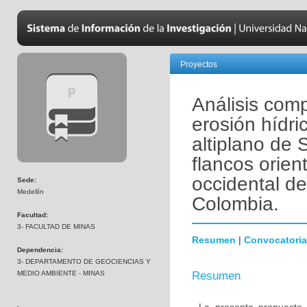
Proyectos
Análisis comp
erosión hídr
altiplano de
flancos orien
occidental de 
Sede:
Medellín
Colombia.
Facultad:
3- FACULTAD DE MINAS
Resumen
|
Convocatoria
Dependencia:
3- DEPARTAMENTO DE GEOCIENCIAS Y
MEDIO AMBIENTE - MINAS
Resumen