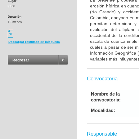
La presente propuesta i
Lugar:
erosión hídrica en cuenc
3068
(río Grande) y occident
Duración:
Colombia, apoyado en me
12 meses
permitan determinar y 
evolución del altiplano
occidental de la cordil
escala de cuenca implem
Descargar resultado de búsqueda
cuales a pesar de ser m
Información Geográfica (
variables más influyente
Regresar
Convocatoria
Nombre de la
convocatoria:
Modalidad:
Responsable