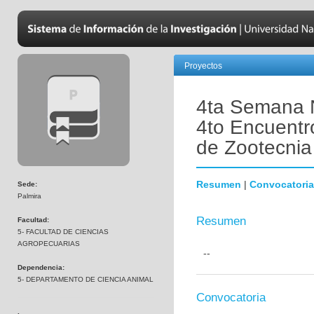
Proyectos
4ta Semana N
4to Encuentr
de Zootecni
Resumen
|
Convocatoria
Sede:
Palmira
Resumen
Facultad:
5- FACULTAD DE CIENCIAS
AGROPECUARIAS
--
Dependencia:
5- DEPARTAMENTO DE CIENCIA ANIMAL
Convocatoria