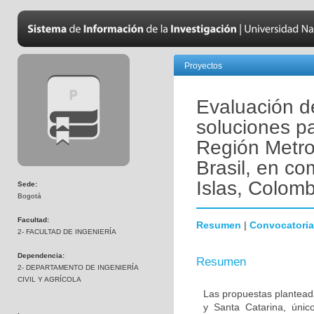
Proyectos
Evaluación d
soluciones pa
Región Metrop
Brasil, en c
Islas, Colomb
Sede:
Bogotá
Facultad:
Resumen
|
Convocatoria
2- FACULTAD DE INGENIERÍA
Dependencia:
Resumen
2- DEPARTAMENTO DE INGENIERÍA
CIVIL Y AGRÍCOLA
Las propuestas planteada
y Santa Catarina, únic