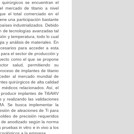
 quirúrgicos se encuentran el
del mercado de titanio a nivel
que el total comerciado en el
ene una participación bastante
países industrializados. Debido
ón de tecnologías avanzadas tal
ión y temperatura, todo lo cual
 y análisis de materiales. En
ecesarios para acceder a esta
o para el sector de producción y
royecto como el que se propone
tor salud, permitiendo su
proceso de implantes de titanio
acceder al mercado mundial de
tes quirúrgicos de alta calidad
médicos relacionados. Así, el
 producir implantes de Ti6Al4V
 y realizando las validaciones
IMA. Se busca implementar la
resión de aleaciones de Ti para
oldeo de precisión requeridos
os de anodizado según la norma
ruebas in vitro e in vivo a los
tecnológicos a la empresa