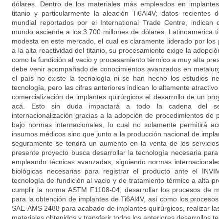
dólares. Dentro de los materiales más empleados en implantes
titanio y particularmente la aleación Ti6Al4V; datos recientes 
mundial reportados por el International Trade Centre, indican 
mundo asciende a los 3.700 millones de dólares. Latinoamerica ti
modesta en este mercado, el cual es claramente liderado por los 
a la alta reactividad del titanio, su procesamiento exige la adopci
como la fundición al vacio y procesamiento térmico a muy alta pres
debe venir acompañado de conocimientos avanzados en metalurgia
el país no existe la tecnología ni se han hecho los estudios n
tecnología, pero las cifras anteriores indican lo altamente atractiv
comercialización de implantes quirúrgicos el desarrollo de un p
acá. Esto sin duda impactará a todo la cadena del sec
internacionalización gracias a la adopción de procedimientos de 
bajo normas internacionales, lo cual no solamente permitirá 
insumos médicos sino que junto a la producción nacional de implan
seguramente se tendrá un aumento en la venta de los servicios 
presente proyecto busca desarrollar la tecnología necesaria para
empleando técnicas avanzadas, siguiendo normas internacionales
biológicas necesarias para registrar el producto ante el INV
tecnología de fundición al vacio y de tratamiento térmico a alta p
cumplir la norma ASTM F1108-04, desarrollar los procesos de m
para la obtención de implantes de Ti6Al4V, así como los proces
SAE-AMS 2488 para acabado de implantes quirúrgicos, realizar las p
materiales obtenidos y transferir todos los anteriores desarrollos 