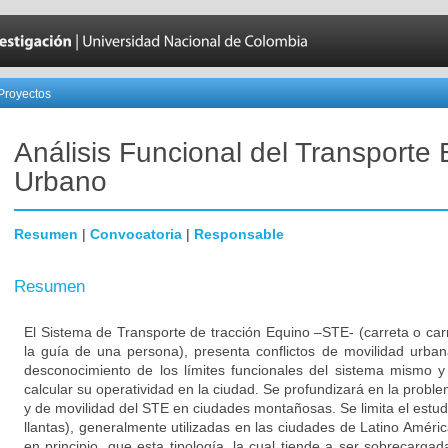
Proyectos
Análisis Funcional del Transporte
Urbano
Resumen
|
Convocatoria
|
Responsable
Resumen
El Sistema de Transporte de tracción Equino –STE- (carreta o car
la guía de una persona), presenta conflictos de movilidad urban
desconocimiento de los límites funcionales del sistema mismo y
calcular su operatividad en la ciudad. Se profundizará en la proble
y de movilidad del STE en ciudades montañosas. Se limita el estudi
llantas), generalmente utilizadas en las ciudades de Latino América
en principio, que esta tipología, la cual tiende a ser sobrecarga