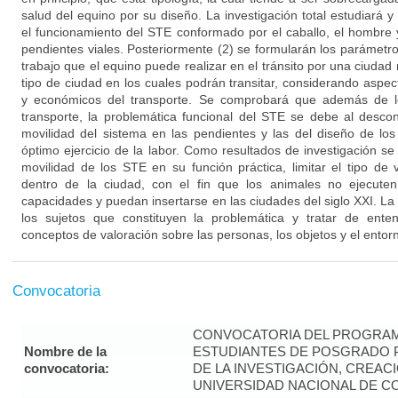
salud del equino por su diseño. La investigación total estudiará y
el funcionamiento del STE conformado por el caballo, el hombre y
pendientes viales. Posteriormente (2) se formularán los parámetros
trabajo que el equino puede realizar en el tránsito por una ciudad
tipo de ciudad en los cuales podrán transitar, considerando aspec
y económicos del transporte. Se comprobará que además de los
transporte, la problemática funcional del STE se debe al desco
movilidad del sistema en las pendientes y las del diseño de los 
óptimo ejercicio de la labor. Como resultados de investigación s
movilidad de los STE en su función práctica, limitar el tipo de 
dentro de la ciudad, con el fin que los animales no ejecute
capacidades y puedan insertarse en las ciudades del siglo XXI. La f
los sujetos que constituyen la problemática y tratar de enten
conceptos de valoración sobre las personas, los objetos y el entorn
Convocatoria
CONVOCATORIA DEL PROGRAM
Nombre de la
ESTUDIANTES DE POSGRADO P
convocatoria:
DE LA INVESTIGACIÓN, CREAC
UNIVERSIDAD NACIONAL DE CO