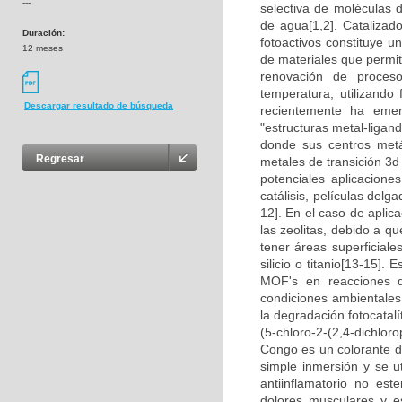
---
selectiva de moléculas 
de agua[1,2]. Catalizad
Duración:
fotoactivos constituye 
12 meses
de materiales que permita
renovación de proceso
temperatura, utilizando 
Descargar resultado de búsqueda
recientemente ha emer
"estructuras metal-liga
donde sus centros metál
Regresar
metales de transición 3d
potenciales aplicacion
catálisis, películas del
12]. En el caso de apli
las zeolitas, debido a q
tener áreas superficia
silicio o titanio[13-15]. 
MOF's en reacciones 
condiciones ambientale
la degradación fotocatalí
(5-chloro-2-(2,4-dichl
Congo es un colorante d
simple inmersión y se ut
antiinflamatorio no est
dolores musculares y e