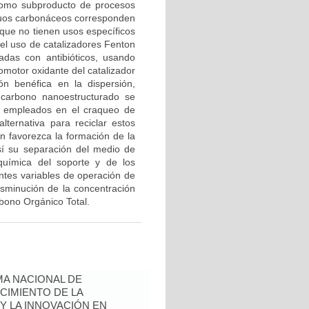
como subproducto de procesos
iduos carbonáceos corresponden
que no tienen usos específicos
 el uso de catalizadores Fenton
das con antibióticos, usando
motor oxidante del catalizador
 benéfica en la dispersión,
l carbono nanoestructurado se
os empleados en el craqueo de
ternativa para reciclar estos
on favorezca la formación de la
sí su separación del medio de
y química del soporte y de los
entes variables de operación de
disminución de la concentración
rbono Orgánico Total.
A NACIONAL DE
CIMIENTO DE LA
 Y LA INNOVACIÓN EN