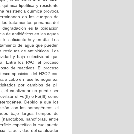
química lipofílica y resistente
cha resistencia química provoca
terminando en los cuerpos de
 los tratamientos primarios del
 degradación es la oxidación
ia de antibióticos en las aguas
 lo suficiente hoy en día. Los
atamiento del agua que pueden
 residuos de antibióticos. Los
vidad y baja selectividad que
a. Entre los PAO, el proceso
osto de reactivos. El proceso
 descomposición del H2O2 con
lleva a cabo en fase homogénea,
cipitados por cambios de pH
, el catalizador no puede ser
vilizar el Fe(II) o Fe(III) como
heterogénea. Debido a que los
ración con los homogéneos, el
ados bajo largos tiempos de
(nanotubos, nanofibras, entre
rficie específica la cual puede
iar la actividad del catalizador