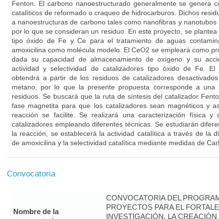
Fenton. El carbono nanoestructurado generalmente se genera 
catalíticos de reformado o craqueo de hidrocarburos. Dichos res
a nanoestructuras de carbono tales como nanofibras y nanotubos 
por lo que se consideran un residuo. En este proyecto, se plantea
tipo óxido de Fe y Ce para el tratamiento de aguas contamina
amoxicilina como molécula modelo. El CeO2 se empleará como pro
dada su capacidad de almacenamiento de oxígeno y su acción
actividad y selectividad de catalizadores tipo óxido de Fe. E
obtendrá a partir de los residuos de catalizadores desactivad
metano, por lo que la presente propuesta corresponde a una al
residuos. Se buscará que la ruta de síntesis del catalizador Fent
fase magnetita para que los catalizadores sean magnéticos y a
reacción se facilite. Se realizará una caracterización física 
catalizadores empleando diferentes técnicas. Se estudiarán difer
la reacción, se establecerá la actividad catalítica a través de la 
de amoxicilina y la selectividad catalítica mediante medidas de Ca
Convocatoria
CONVOCATORIA DEL PROGRAM
PROYECTOS PARA EL FORTALE
Nombre de la
INVESTIGACIÓN, LA CREACIÓN