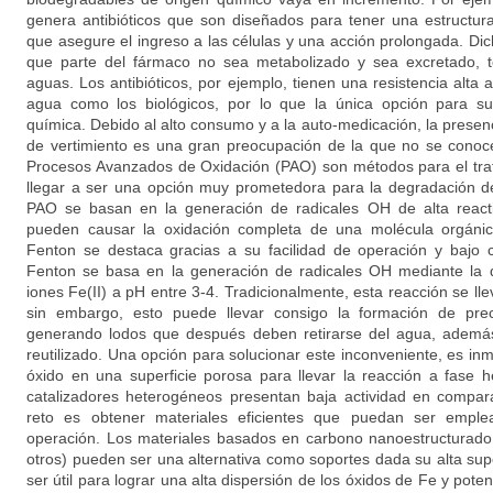
genera antibióticos que son diseñados para tener una estructura 
que asegure el ingreso a las células y una acción prolongada. Di
que parte del fármaco no sea metabolizado y sea excretado, 
aguas. Los antibióticos, por ejemplo, tienen una resistencia alta a
agua como los biológicos, por lo que la única opción para su
química. Debido al alto consumo y a la auto-medicación, la presenc
de vertimiento es una gran preocupación de la que no se conoce
Procesos Avanzados de Oxidación (PAO) son métodos para el tr
llegar a ser una opción muy prometedora para la degradación de
PAO se basan en la generación de radicales OH de alta reacti
pueden causar la oxidación completa de una molécula orgánic
Fenton se destaca gracias a su facilidad de operación y bajo c
Fenton se basa en la generación de radicales OH mediante la
iones Fe(II) a pH entre 3-4. Tradicionalmente, esta reacción se 
sin embargo, esto puede llevar consigo la formación de pre
generando lodos que después deben retirarse del agua, además
reutilizado. Una opción para solucionar este inconveniente, es inmo
óxido en una superficie porosa para llevar la reacción a fase 
catalizadores heterogéneos presentan baja actividad en compa
reto es obtener materiales eficientes que puedan ser emple
operación. Los materiales basados en carbono nanoestructurado 
otros) pueden ser una alternativa como soportes dada su alta supe
ser útil para lograr una alta dispersión de los óxidos de Fe y potenc