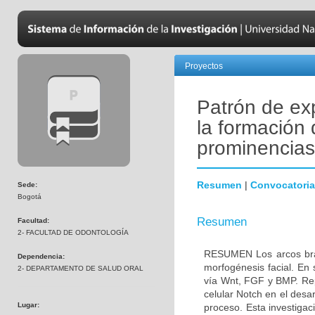
Proyectos
Patrón de ex
la formación 
prominencias
Resumen
|
Convocatoria
Sede:
Bogotá
Resumen
Facultad:
2- FACULTAD DE ODONTOLOGÍA
RESUMEN Los arcos branq
Dependencia:
morfogénesis facial. En 
2- DEPARTAMENTO DE SALUD ORAL
vía Wnt, FGF y BMP. Repo
celular Notch en el desa
Lugar:
proceso. Esta investigac