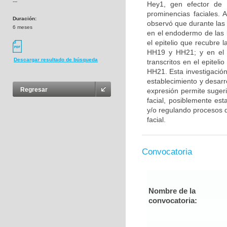
---
Hey1, gen efector de l
prominencias faciales. 
Duración:
observó que durante las
6 meses
en el endodermo de las b
el epitelio que recubre 
HH19 y HH21; y en el e
Descargar resultado de búsqueda
transcritos en el epitel
HH21. Esta investigación
establecimiento y desarr
Regresar
expresión permite suger
facial, posiblemente es
y/o regulando procesos de
facial.
Convocatoria
Nombre de la
convocatoria: