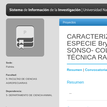
Proyectos
CARACTERI
ESPECIE Bry
SONSO- CO
TÉCNICA R
Sede:
Palmira
Resumen
|
Convocatoria
Facultad:
5- FACULTAD DE CIENCIAS
Resumen
AGROPECUARIAS
Dependencia:
--
5- DEPARTAMENTO DE CIENCIA ANIMAL