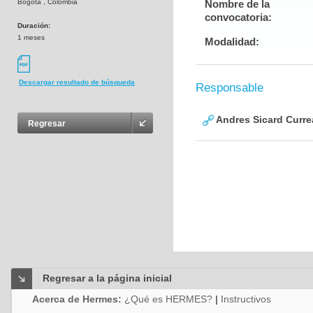
Bogotá , Colombia
Nombre de la
convocatoria:
Duración:
1 meses
Modalidad:
Descargar resultado de búsqueda
Responsable
Andres Sicard Curre
Regresar
Regresar a la página inicial
Acerca de Hermes:
¿Qué es HERMES?
|
Instructivos