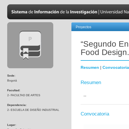
Proyectos
“Segundo En
Food Design.
Resumen
|
Convocatoria
Sede:
Bogotá
Resumen
Facultad:
--
2- FACULTAD DE ARTES
Dependencia:
2- ESCUELA DE DISEÑO INDUSTRIAL
Convocatoria
Lugar: