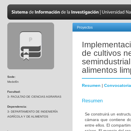
Proyectos
Implementaci
de cultivos 
semindustrial
alimentos lim
Sede:
Medellín
Resumen
|
Convocatoria
Facultad:
3- FACULTAD DE CIENCIAS AGRARIAS
Resumen
Dependencia:
3- DEPARTAMENTO DE INGENIERÍA
Se construirá un estruct
AGRÍCOLA Y DE ALIMENTOS
cámara que contiene do
entre ellos. El compartimi
raíces. El manejo del cre