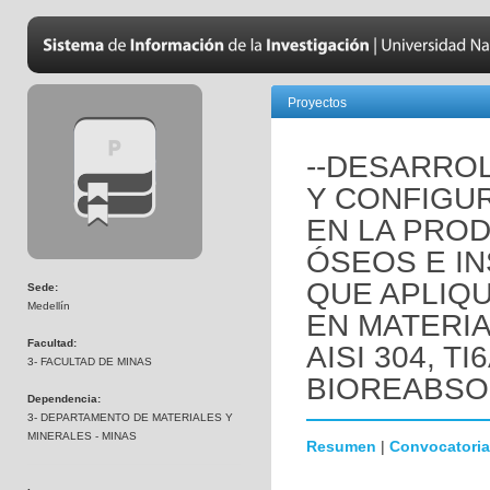
Proyectos
--DESARRO
Y CONFIGU
EN LA PRO
ÓSEOS E I
QUE APLIQ
Sede:
Medellín
EN MATERIAL
Facultad:
AISI 304, T
3- FACULTAD DE MINAS
BIOREABSO
Dependencia:
3- DEPARTAMENTO DE MATERIALES Y
MINERALES - MINAS
Resumen
|
Convocatoria