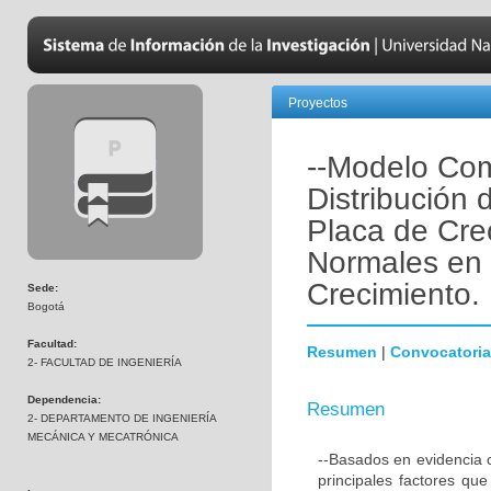
Proyectos
--Modelo Com
Distribución
Placa de Cre
Normales en
Crecimiento.
Sede:
Bogotá
Facultad:
Resumen
|
Convocatoria
2- FACULTAD DE INGENIERÍA
Dependencia:
Resumen
2- DEPARTAMENTO DE INGENIERÍA
MECÁNICA Y MECATRÓNICA
--Basados en evidencia c
principales factores qu