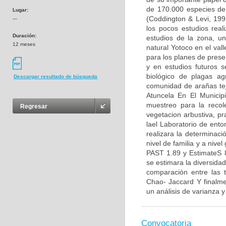
de 170.000 especies de 
Lugar:
(Coddington & Levi, 1991
---
los pocos estudios rea
Duración:
estudios de la zona, u
12 meses
natural Yotoco en el val
para los planes de prese
y en estudios futuros 
biológico de plagas ag
Descargar resultado de búsqueda
comunidad de arañas tej
Atuncela En El Munici
muestreo para la recol
Regresar
vegetacion arbustiva, p
lael Laboratorio de ent
realizara la determinac
nivel de familia y a nive
PAST 1.89 y EstimateS 8
se estimara la diversid
comparación entre las 
Chao- Jaccard Y finalme
un análisis de varianza 
Convocatoria