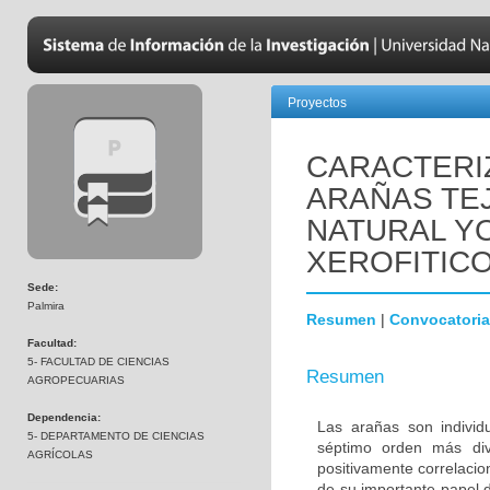
Proyectos
CARACTERI
ARAÑAS TE
NATURAL Y
XEROFITIC
Sede:
Palmira
Resumen
|
Convocatoria
Facultad:
5- FACULTAD DE CIENCIAS
Resumen
AGROPECUARIAS
Dependencia:
Las arañas son individ
5- DEPARTAMENTO DE CIENCIAS
séptimo orden más div
AGRÍCOLAS
positivamente correlacio
de su importante papel d