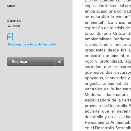
¿Cómo pueden coincidir 
implica los límites del c
Lugar:
anida acaso una contradi
---
se naturalizó lo común?
Duración:
ambiental? La crisis a
12 meses
expresión de la crisis d
tarea de una Crítica 
ambientalismo moderno:
racionalidades encarna
Descargar resultado de búsqueda
propuestas desde los a
educación ambiental, e
rigor y profundidad, a
Regresar
sociedad, que se expres
que estos dos discurso
apoyados, financiados y 
angustia ambiental de 
naturales de la industr
Moderna, dominadora d
esclavizadora de la tier
proyecto de Desarrollo S
advierte que el deveni
desarrollo y no el cuida
Pensamiento Ambiental,
en el Desarrollo Sostenib