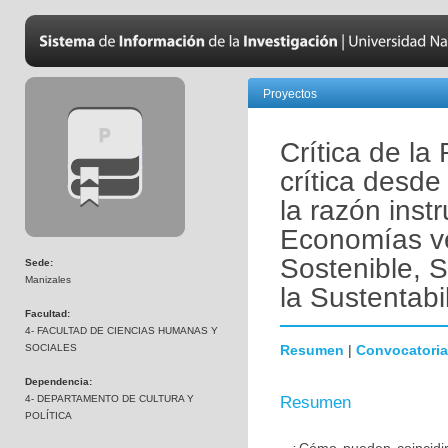
Proyectos
Crítica de l
crítica desd
la razón inst
Economías ve
Sostenible, S
Sede:
Manizales
la Sustentabi
Facultad:
4- FACULTAD DE CIENCIAS HUMANAS Y
SOCIALES
Resumen
|
Convocatoria
Dependencia:
4- DEPARTAMENTO DE CULTURA Y
Resumen
POLÍTICA