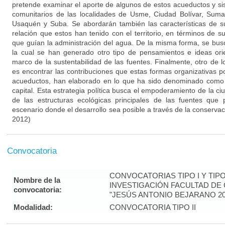
pretende examinar el aporte de algunos de estos acueductos y si
comunitarios de las localidades de Usme, Ciudad Bolívar, Suma
Usaquén y Suba. Se abordarán también las características de su
relación que estos han tenido con el territorio, en términos de s
que guían la administración del agua. De la misma forma, se bu
la cual se han generado otro tipo de pensamientos e ideas or
marco de la sustentabilidad de las fuentes. Finalmente, otro de lo
es encontrar las contribuciones que estas formas organizativas p
acueductos, han elaborado en lo que ha sido denominado como 
capital. Esta estrategia política busca el empoderamiento de la c
de las estructuras ecológicas principales de las fuentes que
escenario donde el desarrollo sea posible a través de la conserva
2012)
Convocatoria
CONVOCATORIAS TIPO I Y TIPO
Nombre de la
INVESTIGACIÓN FACULTAD DE 
convocatoria:
"JESÚS ANTONIO BEJARANO 20
Modalidad:
CONVOCATORIA TIPO II