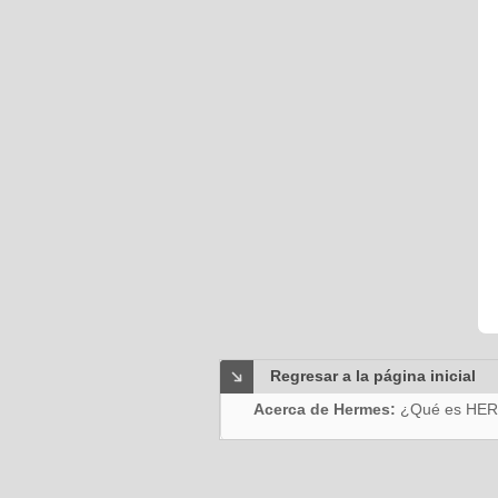
Regresar a la página inicial
Acerca de Hermes:
¿Qué es HE