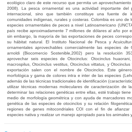
ecológico claro de este recurso que permita un aprovechamiento
2008). La pesca ornamental es una actividad importante del 
internacional, sino que también constituye una fuente de i
comunidades indígenas, rurales y costeras. Colombia es uno de l
especies ornamentales de peces a nivel Latinoamericano (UNCTA
país recibe aproximadamente 7 millones de dólares al año por e
sin embargo, la mayoría de las exportaciones de peces correspo
su hábitat natural. El Instituto Nacional de Pesca y Acuicult
ornamentales aprovechables comercialmente las especies de Ot
arnoldi (Biocomercio Sostenible,2002) pero la resolución 3
aprovechar seis especies de Otocinclus: Otocinclus huaorani, O
macrospilus, Otocinclus vestitus, Otocinclus vittatus, y Otocinclus 
exportación salen con el nombre de Otocinclos. Este género
morfológica y gama de colores intra e inter de las especies (Le
además de las técnicas tradicionales de identificación (característ
utilizar técnicas modernas moleculares de caracterización de l
determinar las relaciones genéticas entre ellas, esté trabajo tiene
medio de morfología geométrica y con ayuda de marcadores mol
genética de las especies de otocinclos y su relación filogenéti
regiones de genes mitocondriales COI con el fin de afianzar 
especies nativa y realizar un manejo apropiado para los animales 