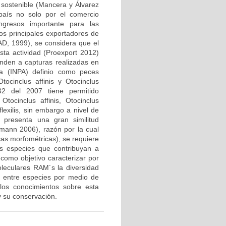
 sostenible (Mancera y Álvarez
país no solo por el comercio
ngresos importante para las
os principales exportadores de
D, 1999), se considera que el
sta actividad (Proexport 2012)
nden a capturas realizadas en
ura (INPA) definio como peces
ocinclus affinis y Otocinclus
532 del 2007 tiene permitido
tocinclus affinis, Otocinclus
flexilis, sin embargo a nivel de
 presenta una gran similitud
hmann 2006), razón por la cual
icas morfométricas), se requiere
as especies que contribuyan a
 como objetivo caracterizar por
eculares RAM´s la diversidad
ca entre especies por medio de
los conocimientos sobre esta
y su conservación.