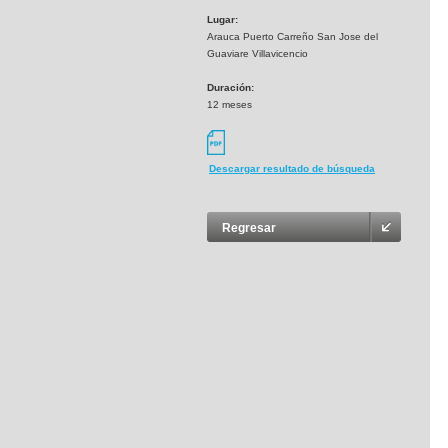
Lugar:
Arauca Puerto Carreño San Jose del
Guaviare Villavicencio
Duración:
12 meses
Descargar resultado de búsqueda
Regresar