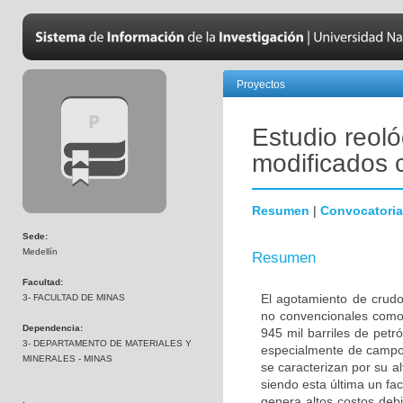
Proyectos
Estudio reol
modificados 
Resumen
|
Convocatoria
Sede:
Medellín
Resumen
Facultad:
El agotamiento de crudo
3- FACULTAD DE MINAS
no convencionales como 
Dependencia:
945 mil barriles de pet
3- DEPARTAMENTO DE MATERIALES Y
especialmente de campo
MINERALES - MINAS
se caracterizan por su al
siendo esta última un fac
genera altos costos deb