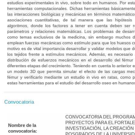
estudios experimentales in vivo, sobre todo en humanos. Por est
herramientas computacionales. Dichas herramientas básicament
las interacciones biológicas y mecánicas en términos matemáticos
asociaciones cuantitativas, de tal manera que las hipótesi
algoritmos, donde los factores a tener en cuenta deben ser r
parámetros y relaciones matemáticas. Los problemas de desarr
como temas exclusivos de la medicina, sin embargo muchos d
emplean fuerzas mecánicas como estímulo para que los huesos c
motivo es de vital importancia desarrollar y validar modelos que
los tejidos frente a estímulos mecánicos. Además, es necesario 
distribución de esfuerzos mecánicos en el desarrollo del fémur
diferentes etapas del crecimiento. Teniendo en cuenta lo anterior e
un modelo 3D que permita simular el efecto de las cargas mecá
fémur y verificarlo mediante un estudio in vivo en ratas, como 
estas herramientas para el estudio del desarrollo oseo en humano
Convocatoria
CONVOCATORIA DEL PROGRAM
PROYECTOS PARA EL FORTALE
Nombre de la
INVESTIGACIÓN, LA CREACIÓN
convocatoria:
POSGRADOS DE LA UNIVERSID