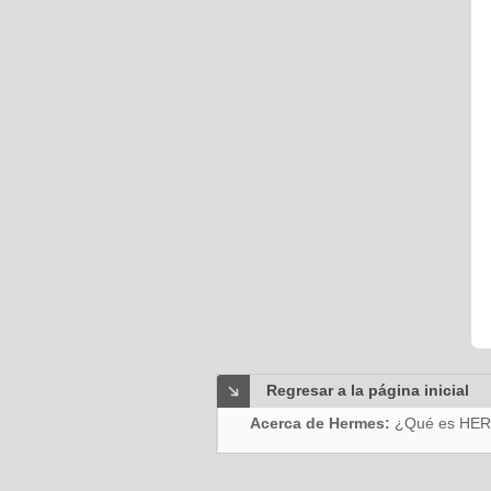
Regresar a la página inicial
Acerca de Hermes:
¿Qué es HE