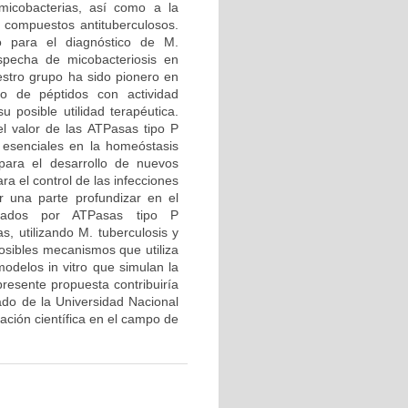
 micobacterias, así como a la
 compuestos antituberculosos.
 para el diagnóstico de M.
specha de micobacteriosis en
estro grupo ha sido pionero en
o de péptidos con actividad
 posible utilidad terapéutica.
el valor de las ATPasas tipo P
 esenciales en la homeóstasis
para el desarrollo de nuevos
a el control de las infecciones
r una parte profundizar en el
iados por ATPasas tipo P
, utilizando M. tuberculosis y
sibles mecanismos que utiliza
modelos in vitro que simulan la
presente propuesta contribuiría
rado de la Universidad Nacional
gación científica en el campo de