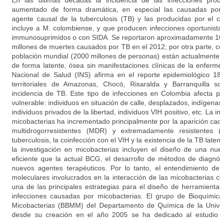
En las últimas décadas la incidencia de las infecciones pro
aumentado de forma dramática, en especial las causadas por
agente causal de la tuberculosis (TB) y las producidas por e
incluye a M. colombiense, y que producen infecciones oportunis
immunosuprimidos o con SIDA. Se reportaron aproximadamente 10
millones de muertes causados por TB en el 2012; por otra parte, c
población mundial (2000 millones de personas) están actualmente 
de forma latente, ósea sin manifestaciones clínicas de la enferm
Nacional de Salud (INS) afirma en el reporte epidemiológico 1
territoriales de Amazonas, Chocó, Risaralda y Barranquilla
incidencia de TB. Este tipo de infecciones en Colombia afecta 
vulnerable: individuos en situación de calle, desplazados, indígena
individuos privados de la libertad, individuos VIH positivo, etc. La 
micobacterias ha incrementado principalmente por la aparición c
multidrogorresistentes (MDR) y extremadamente resistentes
tuberculosis, la coinfección con el VIH y la existencia de la TB late
la investigación en micobacterias incluyen el diseño de una 
eficiente que la actual BCG, el desarrollo de métodos de diagn
nuevos agentes terapéuticos. Por lo tanto, el entendimiento d
moleculares involucrados en la interacción de las micobacterias 
una de las principales estrategias para el diseño de herramient
infecciones causadas por micobacterias. El grupo de Bioquímic
Micobacterias (BBMM) del Departamento de Química de la Univ
desde su creación en el año 2005 se ha dedicado al estudio