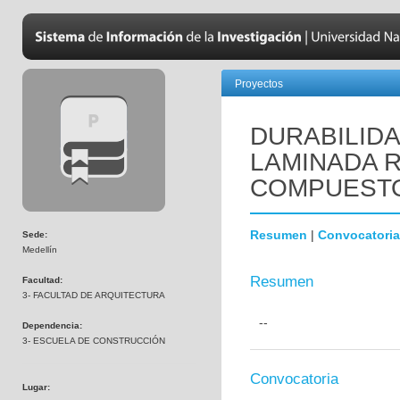
Proyectos
DURABILID
LAMINADA 
COMPUESTO
Resumen
|
Convocatoria
Sede:
Medellín
Resumen
Facultad:
3- FACULTAD DE ARQUITECTURA
--
Dependencia:
3- ESCUELA DE CONSTRUCCIÓN
Convocatoria
Lugar: