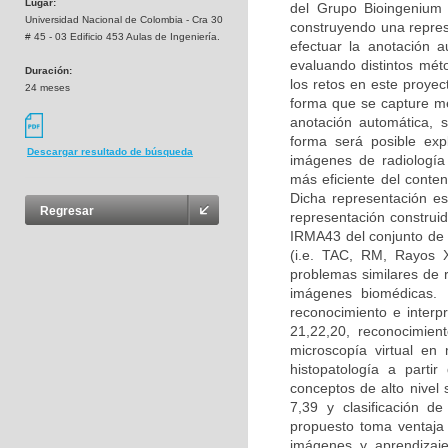
Lugar:
del Grupo Bioingenium 
Universidad Nacional de Colombia - Cra 30
construyendo una repres
# 45 - 03 Edificio 453 Aulas de Ingeniería.
efectuar la anotación 
evaluando distintos mé
Duración:
los retos en este proyec
24 meses
forma que se capture me
anotación automática, 
forma será posible exp
Descargar resultado de búsqueda
imágenes de radiología
más eficiente del conteni
Dicha representación es
Regresar
representación construid
IRMA43 del conjunto de 
(i.e. TAC, RM, Rayos X
problemas similares de 
imágenes biomédicas. 
reconocimiento e interp
21,22,20, reconocimien
microscopía virtual e
histopatología a parti
conceptos de alto nivel
7,39 y clasificación d
propuesto toma ventaja 
imágenes y aprendizaje