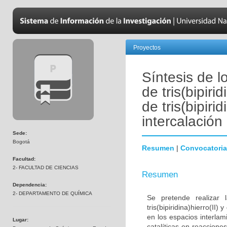
Proyectos
Síntesis de l
de tris(bipirid
de tris(bipiri
intercalación
Sede:
Bogotá
Resumen
|
Convocatoria
Facultad:
2- FACULTAD DE CIENCIAS
Resumen
Dependencia:
2- DEPARTAMENTO DE QUÍMICA
Se pretende realizar 
tris(bipiridina)hierro(II) 
en los espacios interlam
Lugar:
catalíticas en reaccione