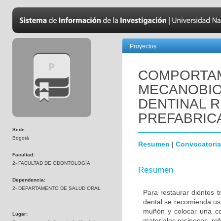
Proyectos
COMPORTA
MECANOBIO
DENTINAL 
PREFABRICA
Sede:
Bogotá
Resumen
|
Convocatoria
Facultad:
2- FACULTAD DE ODONTOLOGÍA
Resumen
Dependencia:
2- DEPARTAMENTO DE SALUD ORAL
Para restaurar dientes 
dental se recomienda usa
muñón y colocar una co
Lugar:
materiales resinosos, re