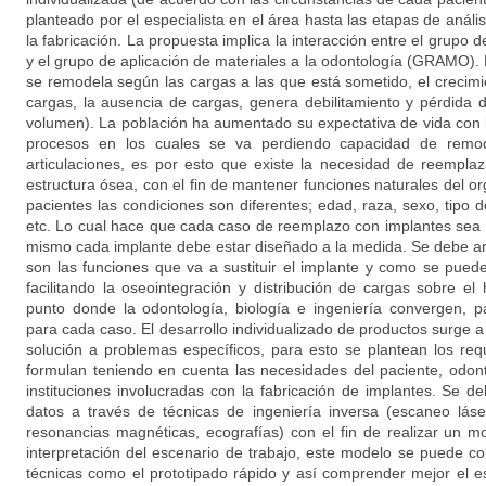
planteado por el especialista en el área hasta las etapas de análi
la fabricación. La propuesta implica la interacción entre el grupo 
y el grupo de aplicación de materiales a la odontología (GRAMO).
se remodela según las cargas a las que está sometido, el crecimi
cargas, la ausencia de cargas, genera debilitamiento y pérdida 
volumen). La población ha aumentado su expectativa de vida con l
procesos en los cuales se va perdiendo capacidad de remode
articulaciones, es por esto que existe la necesidad de reempla
estructura ósea, con el fin de mantener funciones naturales del 
pacientes las condiciones son diferentes; edad, raza, sexo, tipo
etc. Lo cual hace que cada caso de reemplazo con implantes sea 
mismo cada implante debe estar diseñado a la medida. Se debe an
son las funciones que va a sustituir el implante y como se pued
facilitando la oseointegración y distribución de cargas sobre e
punto donde la odontología, biología e ingeniería convergen, 
para cada caso. El desarrollo individualizado de productos surge a 
solución a problemas específicos, para esto se plantean los re
formulan teniendo en cuenta las necesidades del paciente, odon
instituciones involucradas con la fabricación de implantes. Se d
datos a través de técnicas de ingeniería inversa (escaneo láser,
resonancias magnéticas, ecografías) con el fin de realizar un mo
interpretación del escenario de trabajo, este modelo se puede co
técnicas como el prototipado rápido y así comprender mejor el e