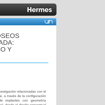
ÓSEOS
ADA:
CO Y
vestigación relacionadas con el
e, a través de la configuración
de implantes con geometría
te), desde el diseño conceptual