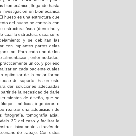
sis biomecánico, llegando hasta
de investigación en Biomecánica
 El hueso es una estructura que
ento del hueso se controla con
de estructura ósea (densidad y
o cual la estructura ósea sufre
lamiento y se debilitan las
zar con implantes partes delas
organismo. Para cada uno de los
 de alimentación, enfermedades,
prácticamente único, y por eso
alizar en cada paciente cuales
en optimizar de la mejor forma
l hueso de soporte. Es en este
para dar soluciones adecuadas
partir de la necesidad de darle
querimientos de diseño, que se
tólogos, médicos, ingenieros e
ebe realizar una adquisición de
 fotografía, tomografía axial,
delo 3D del caso y facilitar la
nstruir físicamente a través de
scenario de trabajo. Con estos