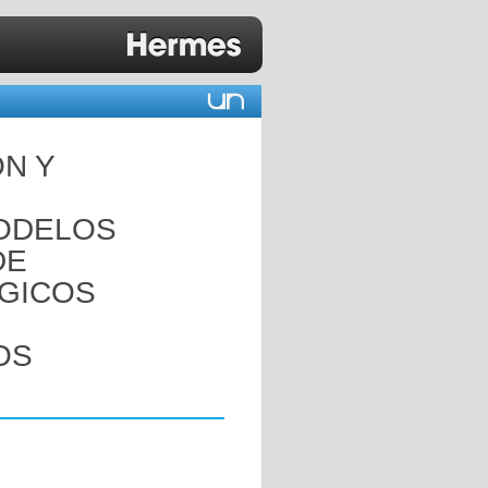
N Y
MODELOS
DE
ÓGICOS
OS