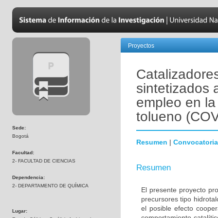
Proyectos
Catalizadore
sintetizados a
empleo en la
tolueno (COV
Sede:
Bogotá
Resumen
|
Convocatoria
Facultad:
2- FACULTAD DE CIENCIAS
Resumen
Dependencia:
2- DEPARTAMENTO DE QUÍMICA
El presente proyecto pro
precursores tipo hidrota
el posible efecto coope
Lugar:
comportamiento catalític